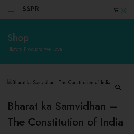
SSPR
(
0
)
Shop
History Products We Love
Bharat ka Samvidhan –
The Constitution of India