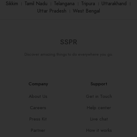
Sikkim
।
Tamil Nadu
।
Telangana
।
Tripura
।
Uttarakhand
।
Uttar Pradesh
।
West Bengal
SSPR
Discover amazing things to do everywhere you go.
Company
Support
About Us
Get in Touch
Careers
Help center
Press Kit
Live chat
Partner
How it works