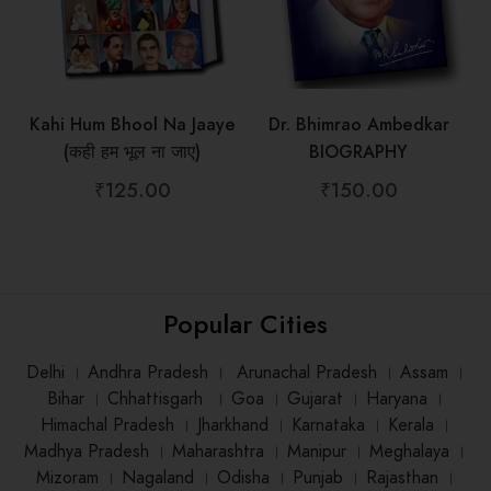
Kahi Hum Bhool Na Jaaye
Dr. Bhimrao Ambedkar
(कही हम भूल ना जाए)
BIOGRAPHY
₹
125.00
₹
150.00
Popular Cities
Delhi
।
Andhra Pradesh
।
Arunachal Pradesh
।
Assam
।
Bihar
।
Chhattisgarh
।
Goa
।
Gujarat
।
Haryana
।
Himachal Pradesh
।
Jharkhand
।
Karnataka
।
Kerala
।
Madhya Pradesh
।
Maharashtra
।
Manipur
।
Meghalaya
।
Mizoram
।
Nagaland
।
Odisha
।
Punjab
।
Rajasthan
।