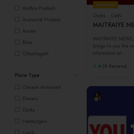
Featured
Andhra Pradesh
Drinks
Delhi
Arunachal Pradesh
MAITRAIYE N
Assam
MAITRAIYE NEWS, 
Bihar
brings to you the re
information at…
Chhattisgarh
Delhi
0
(0 Reviews)
Place Type
Goa
Chinese restaurant
Gujarat
Dinners
Himachal Pradesh
Drinks
Jharkhand
Hamburgers
Karnataka
Lunch
Kerala