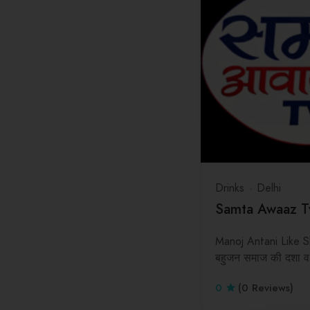
Tamil Nadu
Telangana
Tripura
Uttar Pradesh
Uttarakhand
West Bengal
Drinks
Delhi
Samta Awaaz T
Manoj Antani Like 
बहुजन समाज की दशा व
0
(0 Reviews)