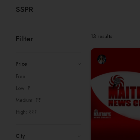
SSPR
13
results
Filter
Price
Free
Low: ₹
Medium: ₹₹
High: ₹₹₹
City