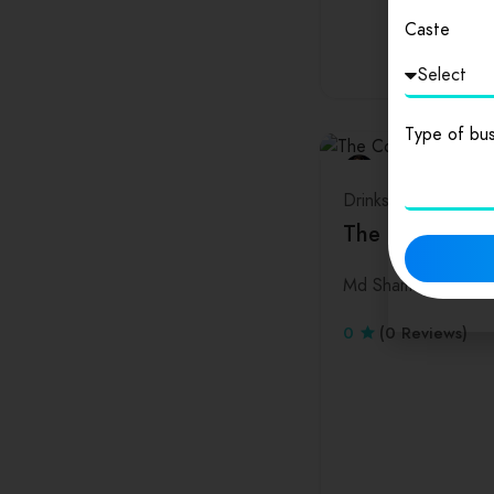
Caste
Type of bus
Drinks
Delhi
The Coverage
Md Shams Aghaz
0
(0 Reviews)