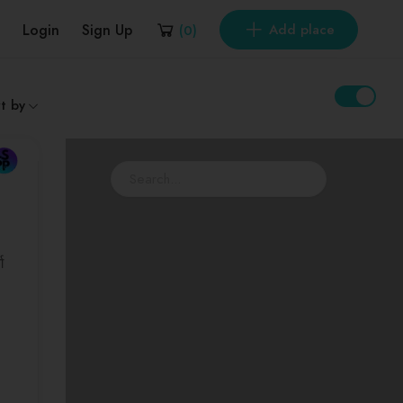
Login
Sign Up
Add place
(
0
)
t by
ग