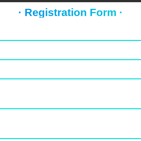
· Registration Form ·
×7
ndia 24X7 में आपका
की नवीनतम और सबसे…
Drinks
Delhi
WORLD BEST MEDIA