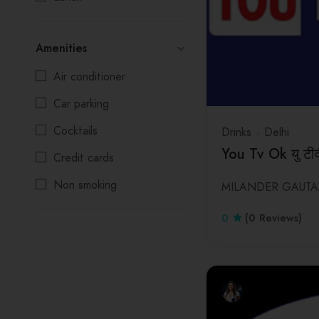
Salads
Kolkata
Amenities
Seafood
Madhya Pradesh
Air conditioner
Maharashtra
Car parking
Manipur
Cocktails
Drinks
Delhi
Meghalaya
You Tv Ok यु टी
Credit cards
Mizoram
Non smoking
MILANDER GAUT
Nagaland
Reservations
Odisha
0
(0 Reviews)
Wifi
Punjab
Rajasthan
Sikkim