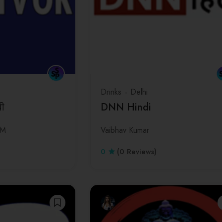
Drinks
Delhi
वी
DNN Hindi
AM
Vaibhav Kumar
0
(0 Reviews)