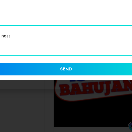
MD QAMAR ALAM
0
(0 Reviews)
iness
SEND