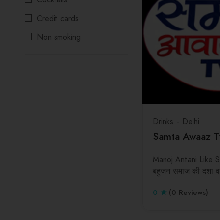
Cocktails
Hospital
Tamil Nadu
Credit cards
Barber Services
Telangana
Non smoking
Deep Cleaning
Tripura
Reservations
Interior Designer
Uttar Pradesh
Wifi
Uttarakhand
West Bengal
Drinks
Delhi
Samta Awaaz T
Manoj Antani Like 
बहुजन समाज की दशा व
0
(0 Reviews)