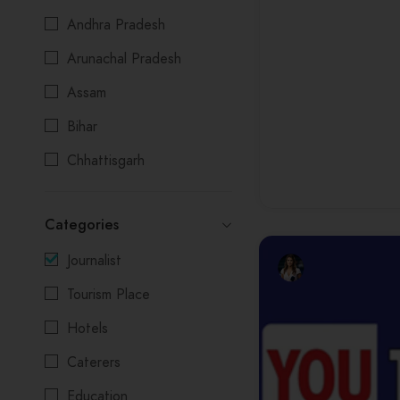
Andhra Pradesh
Arunachal Pradesh
Assam
Bihar
Chhattisgarh
Delhi
Categories
Goa
Journalist
Gujarat
Tourism Place
Himachal Pradesh
Hotels
Jharkhand
Caterers
Karnataka
Education
Kerala