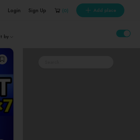
Login
Sign Up
Add place
(
0
)
t by