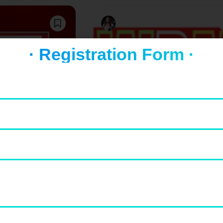
· Registration Form ·
Drinks
Delhi
×7
WORLD BEST MEDIA
ndia 24X7 में आपका
MD QAMAR ALAM