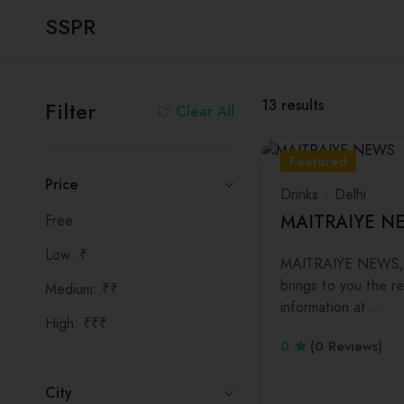
SSPR
13
results
Filter
Clear All
Featured
Price
Drinks
Delhi
MAITRAIYE N
Free
Low: ₹
MAITRAIYE NEWS, 
brings to you the re
Medium: ₹₹
information at…
High: ₹₹₹
0
(0 Reviews)
City