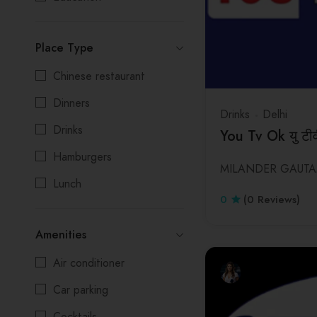
Gym
Kolkata
Place Type
Painters
Madhya Pradesh
Chinese restaurant
PG/Hostel
Maharashtra
Dinners
Printers
Manipur
Drinks
Delhi
Drinks
Real State
Meghalaya
You Tv Ok यु टी
Hamburgers
Restaurant
Mizoram
MILANDER GAUT
Lunch
School
Nagaland
0
(0 Reviews)
Salads
Spa
Odisha
Amenities
Seafood
Cosmetic
Punjab
Air conditioner
Beauty Parlours
Rajasthan
Car parking
Wedding
Sikkim