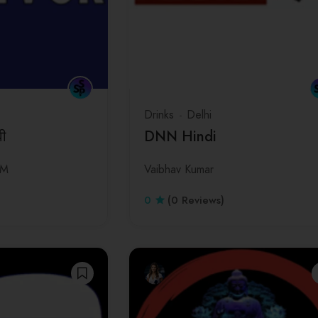
Drinks
Delhi
वी
DNN Hindi
AM
Vaibhav Kumar
0
(0 Reviews)